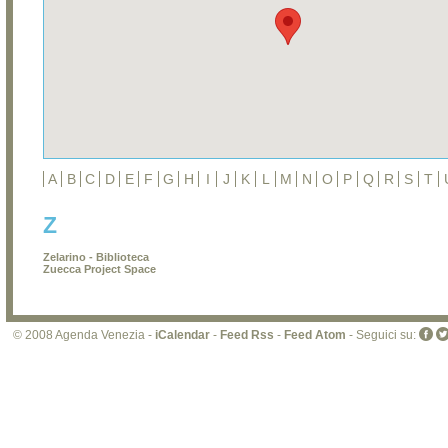
A
B
C
D
E
F
G
H
I
J
K
L
M
N
O
P
Q
R
S
T
Z
Zelarino - Biblioteca
Zuecca Project Space
© 2008 Agenda Venezia -
iCalendar
-
Feed Rss
-
Feed Atom
- Seguici su: