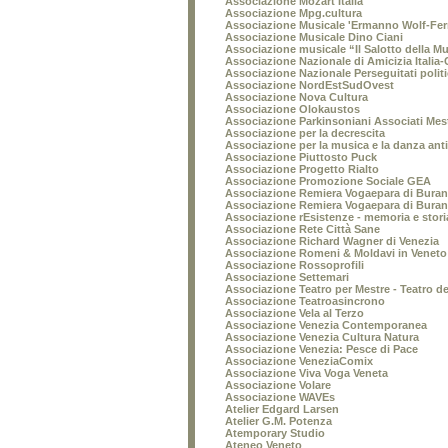
Associazione Mozart Italia
Associazione Mpg.cultura
Associazione Musicale 'Ermanno Wolf-Ferr
Associazione Musicale Dino Ciani
Associazione musicale “Il Salotto della M
Associazione Nazionale di Amicizia Italia
Associazione Nazionale Perseguitati polit
Associazione NordEstSudOvest
Associazione Nova Cultura
Associazione Olokaustos
Associazione Parkinsoniani Associati Mes
Associazione per la decrescita
Associazione per la musica e la danza ant
Associazione Piuttosto Puck
Associazione Progetto Rialto
Associazione Promozione Sociale GEA
Associazione Remiera Vogaepara di Bura
Associazione Remiera Vogaepara di Bura
Associazione rEsistenze - memoria e stori
Associazione Rete Città Sane
Associazione Richard Wagner di Venezia
Associazione Romeni & Moldavi in Veneto
Associazione Rossoprofili
Associazione Settemari
Associazione Teatro per Mestre - Teatro de
Associazione Teatroasincrono
Associazione Vela al Terzo
Associazione Venezia Contemporanea
Associazione Venezia Cultura Natura
Associazione Venezia: Pesce di Pace
Associazione VeneziaComix
Associazione Viva Voga Veneta
Associazione Volare
Associazione WAVEs
Atelier Edgard Larsen
Atelier G.M. Potenza
Atemporary Studio
Ateneo Veneto