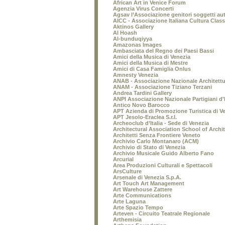
African Art in Venice Forum
Agenzia Virus Concerti
Agsav l’Associazione genitori soggetti aut
AICC - Associazione Italiana Cultura Class
Aktinos Gallery
Al Hoash
Al-bunduqiyya
Amazonas Images
Ambasciata del Regno dei Paesi Bassi
Amici della Musica di Venezia
Amici della Musica di Mestre
Amici di Casa Famiglia Onlus
Amnesty Venezia
ANAB - Associazione Nazionale Architettu
ANAM - Associazione Tiziano Terzani
Andrea Tardini Gallery
ANPI Associazione Nazionale Partigiani d'It
Antico Novo Barocco
APT Azienda di Promozione Turistica di V
APT Jesolo-Eraclea S.r.l.
Archeoclub d’Italia - Sede di Venezia
Architectural Association School of Archi
Architetti Senza Frontiere Veneto
Archivio Carlo Montanaro (ACM)
Archivio di Stato di Venezia
Archivio Musicale Guido Alberto Fano
Arcurial
Area Produzioni Culturali e Spettacoli
ArsCulture
Arsenale di Venezia S.p.A.
Art Touch Art Management
Art Warehouse Zattere
Arte Communications
Arte Laguna
Arte Spazio Tempo
Arteven - Circuito Teatrale Regionale
Arthemisia