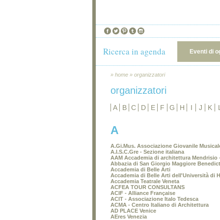
Ricerca in agenda
Eventi di o
»
home
»
organizzatori
organizzatori
A
B
C
D
E
F
G
H
I
J
K
A
A.Gi.Mus. Associazione Giovanile Musical
A.I.S.C.Gre - Sezione italiana
AAM Accademia di architettura Mendrisio - 
Abbazia di San Giorgio Maggiore Benedicti
Accademia di Belle Arti
Accademia di Belle Arti dell'Università di H
Accademia Teatrale Veneta
ACFEA TOUR CONSULTANS
ACIF - Alliance Française
ACIT - Associazione Italo Tedesca
ACMA - Centro Italiano di Architettura
AD PLACE Venice
AEres Venezia