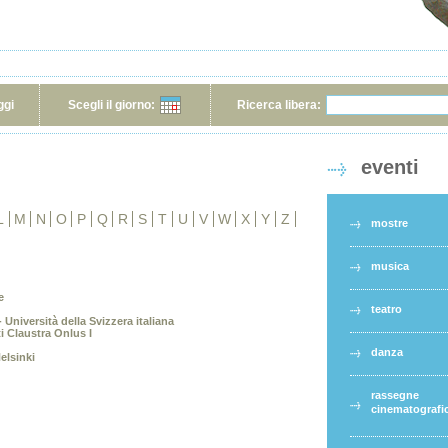
ggi
Scegli il giorno:
Ricerca libera:
eventi
L
M
N
O
P
Q
R
S
T
U
V
W
X
Y
Z
mostre
musica
e
teatro
Università della Svizzera italiana
 Claustra Onlus I
danza
elsinki
rassegne
cinematografi