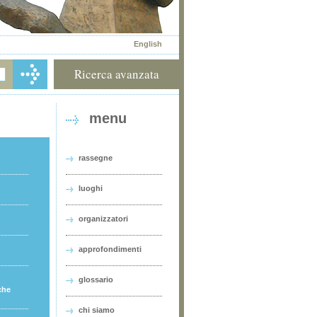
English
Ricerca avanzata
menu
rassegne
luoghi
organizzatori
approfondimenti
glossario
che
chi siamo