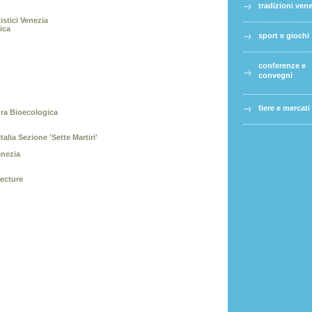
tradizioni ven
istici Venezia
ica
sport e giochi
conferenze e
convegni
fiere e mercati
ra Bioecologica
alia Sezione 'Sette Martiri'
enezia
tecture