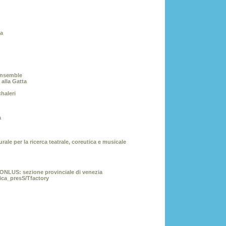
ia
Ensemble
 alla Gatta
haleri
a
le per la ricerca teatrale, coreutica e musicale
- ONLUS: sezione provinciale di venezia
tica_presS/Tfactory