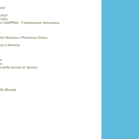
ari'
usica”
-Cuba
ici (ANPPIA) - Federazione Veneziana
tre-Venezia e Provincia Onlus
ica a Venezia
no
no
a delle donne in Veneto
lla Murata