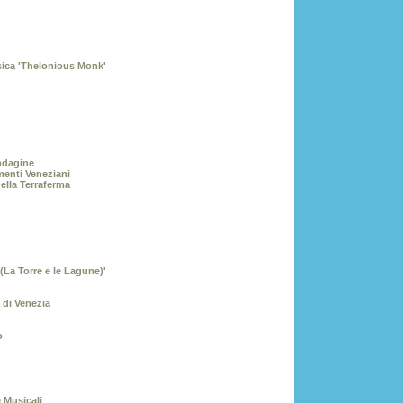
sica 'Thelonious Monk'
ndagine
enti Veneziani
della Terraferma
(La Torre e le Lagune)'
 di Venezia
o
 Musicali