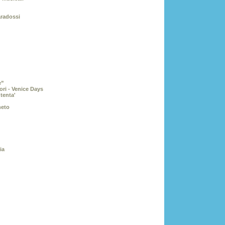
aradossi
e”
ori - Venice Days
tenta'
neto
ia