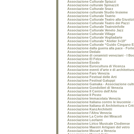
Associazione Culturale Spiazzi
Associazione culturale Spinazzit
Associazione Culturale Srazz
Associazione culturale Studio Insieme
Associazione Culturale Teatrio
Associazione Culturale Teatro alla Giustiz
Associazione Culturale Teatro dei Pazzi
Associazione Culturale Teatroinfolle
Associazione Culturale Veneto Jazz
Associazione Culturale Village
Associazione Culturale Vogliadarte
Associazione Culturale “Atelier 3+10″
Associazione Culturale “Guido Cingano 
Associazione dalla guerra alla pace - Forte
Associazione Dedalo
Associazione di ceramisti veneziani - I Boc
Associazione El Felze
Associazione Esodo
Associazione Eurocultura di Vicenza
Associazione eventi d’arte e di architettur
Associazione Faro Venezia
Associazione Festival delle Arti
Associazione Festival Galuppi
Associazione Gamaka - Associazione cultura
Associazione Gondolieri di Venezia
Associazione Il Centro dell'Arte
Associazione Il Posto
Associazione Immacolata Venezia
Associazione Italiana contro le leucemie 
Associazione Italiana di Architettura e Cri
Associazione KanzArchitetti
Associazione l'Altra Venezia
Associazione La Corte dei Miracoli
Associazione Leofanti
Associazione Lirico Musicale Clodiense
Associazione Maestri Artigiani del vetro
Associazione Mozart a Venezia