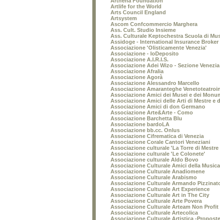
Arthena Foundation
Artlife for the World
Arts Council England
Artsystem
Ascom Confcommercio Marghera
Ass. Cult. Studio Insieme
Ass. Culturale Keptochestra Scuola di Mu
Assidoge - International Insurance Broker
Associazione 'Olisticamente Venezia'
Associazione - IoDeposito
Associazione A.I.R.I.S.
Associazione Adei Wizo - Sezione Venezia
Associazione Afralia
Associazione Agorà
Associazione Alessandro Marcello
Associazione Amaranteghe Venetoteatroi
Associazione Amici dei Musei e dei Monum
Associazione Amici delle Arti di Mestre e 
Associazione Amici di don Germano
Associazione Arte&Arte - Como
Associazione Barchetta Blu
Associazione bardoLA
Associazione bb.cc. Onlus
Associazione Cifrematica di Venezia
Associazione Corale Cantori Veneziani
Associazione culturale 'La Torre di Mestre 
Associazione culturale 'Le Colonete'
Associazione culturale Aldo Bovo
Associazione Culturale Amici della Musica
Associazione Culturale Anadiomene
Associazione Culturale Arabismo
Associazione Culturale Armando Pizzinat
Associazione Culturale Art Experience
Associazione Culturale Art in The City
Associazione Culturale Arte Povera
Associazione Culturale Arteam Non Profit
Associazione Culturale Artecolica
Associazione Culturale Artistica -Proposte