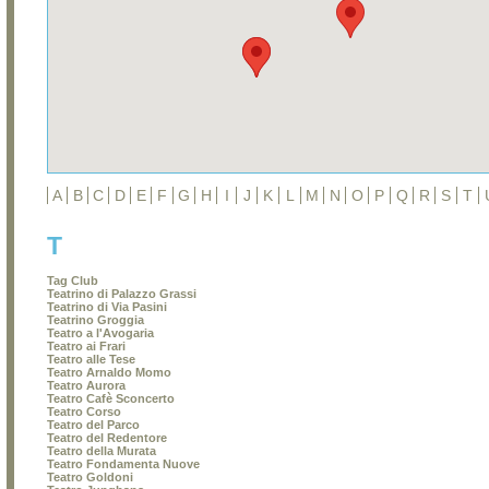
A
B
C
D
E
F
G
H
I
J
K
L
M
N
O
P
Q
R
S
T
T
Tag Club
Teatrino di Palazzo Grassi
Teatrino di Via Pasini
Teatrino Groggia
Teatro a l'Avogaria
Teatro ai Frari
Teatro alle Tese
Teatro Arnaldo Momo
Teatro Aurora
Teatro Cafè Sconcerto
Teatro Corso
Teatro del Parco
Teatro del Redentore
Teatro della Murata
Teatro Fondamenta Nuove
Teatro Goldoni