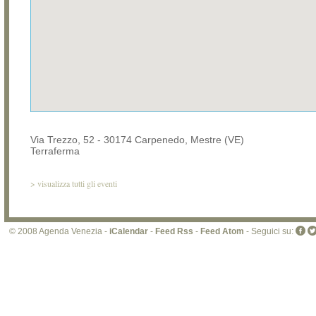
Via Trezzo, 52 - 30174 Carpenedo, Mestre (VE)
Terraferma
>
visualizza tutti gli eventi
© 2008 Agenda Venezia -
iCalendar
-
Feed Rss
-
Feed Atom
- Seguici su: