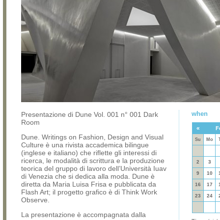
when
Presentazione di Dune Vol. 001 n° 001 Dark
Room
«
F
Dune. Writings on Fashion, Design and Visual
Su
Mo
Culture è una rivista accademica bilingue
(inglese e italiano) che riflette gli interessi di
ricerca, le modalità di scrittura e la produzione
2
3
teorica del gruppo di lavoro dell’Università Iuav
9
10
di Venezia che si dedica alla moda. Dune è
diretta da Maria Luisa Frisa e pubblicata da
16
17
Flash Art; il progetto grafico è di Think Work
23
24
Observe.
La presentazione è accompagnata dalla