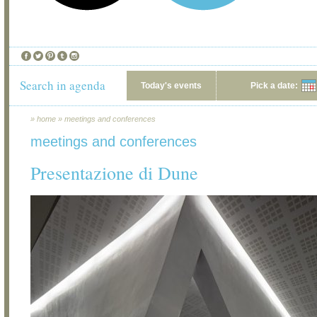
Search in agenda
Today's events
Pick a date:
»
home
»
meetings and conferences
meetings and conferences
Presentazione di Dune