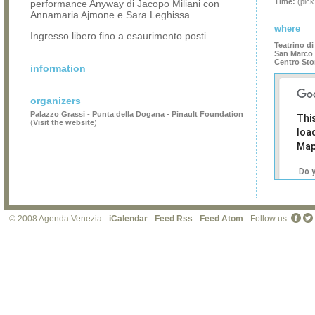
Time:
(pick
performance Anyway di Jacopo Miliani con
Annamaria Ajmone e Sara Leghissa.
where
Ingresso libero fino a esaurimento posti.
Teatrino di
San Marco 
Centro Sto
information
organizers
Palazzo Grassi - Punta della Dogana - Pinault Foundation
Thi
(
Visit the website
)
loa
Map
Do 
own
web
© 2008 Agenda Venezia -
iCalendar
-
Feed Rss
-
Feed Atom
- Follow us: